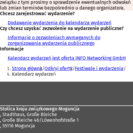
związku z tym prosimy o sprawdzenie ewentualnych odwołań
lub zmian terminów bezpośrednio u danego organizatora.
Chcesz zarejestrować wydarzenie?
Dodawanie wydarzenia do kalendarza wydarzeń
Czy chcesz uzyskać zezwolenie na wydarzenie publiczne?
Informacje o zezwoleniach wymaganych do
zorganizowania wydarzenia publicznego
Informacje
Kalendarz wydarzeń jest ofertą INFO Networking GmbH
Jesteś
Strona główna
Odkryj oferty
Festiwale i wydarzenia
tutaj:
Kalendarz wydarzeń
Obszar
stóp
Stolica kraju związkowego Moguncja
,
Stadthaus, Große Bleiche
, Große Bleiche 46/Löwenhofstraße 1
, 55116 Moguncja