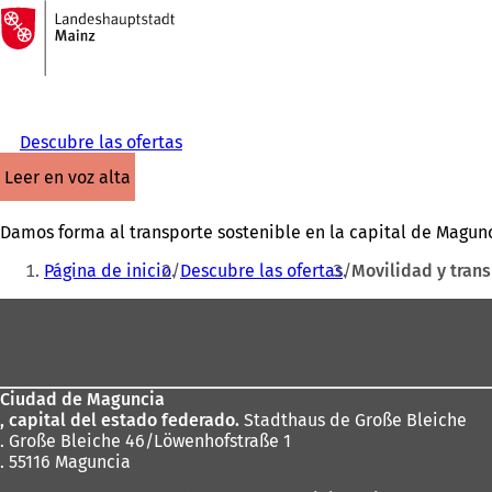
A
la
Saltar al contenido
página
de
inicio
Descubre las ofertas
leer en voz alta
Damos forma al transporte sostenible en la capital de Magunc
Estás
Página de inicio
Descubre las ofertas
Movilidad y tran
aquí:
Zona
de
los
Ciudad de Maguncia
pies
, capital del estado federado.
Stadthaus de Große Bleiche
. Große Bleiche 46/Löwenhofstraße 1
. 55116 Maguncia