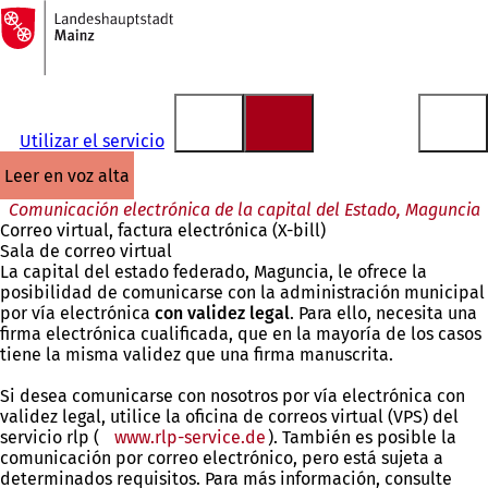
A
la
Saltar al contenido
página
de
inicio
Utilizar el servicio
leer en voz alta
Comunicación electrónica de la capital del Estado, Maguncia
Correo virtual, factura electrónica (X-bill)
Sala de correo virtual
La capital del estado federado, Maguncia, le ofrece la
posibilidad de comunicarse con la administración municipal
por vía electrónica
con validez legal
. Para ello, necesita una
firma electrónica cualificada, que en la mayoría de los casos
tiene la misma validez que una firma manuscrita.
Si desea comunicarse con nosotros por vía electrónica con
validez legal, utilice la oficina de correos virtual (VPS) del
servicio rlp (
www.rlp-service.de
). También es posible la
comunicación por correo electrónico, pero está sujeta a
determinados requisitos. Para más información, consulte