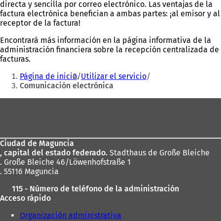
directa y sencilla por correo electrónico. Las ventajas de la
factura electrónica benefician a ambas partes: ¡al emisor y al
receptor de la factura!
Encontrará más información en la página informativa de la
administración financiera sobre la recepción centralizada de
facturas.
Estás
Página de inicio
Utilizar el servicio
aquí:
Comunicación electrónica
Zona
de
los
Ciudad de Maguncia
pies
, capital del estado federado.
Stadthaus de Große Bleiche
. Große Bleiche 46/Löwenhofstraße 1
. 55116 Maguncia
115 - Número de teléfono de la administración
Acceso rápido
Organización administrativa