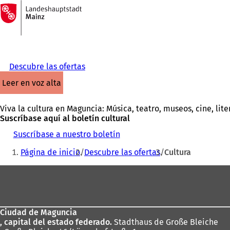
A
la
Saltar al contenido
página
de
inicio
Descubre las ofertas
leer en voz alta
Viva la cultura en Maguncia: Música, teatro, museos, cine, lit
Suscríbase aquí al boletín cultural
Suscríbase a nuestro boletín
Estás
Página de inicio
Descubre las ofertas
Cultura
aquí:
Zona
de
los
Ciudad de Maguncia
pies
, capital del estado federado.
Stadthaus de Große Bleiche