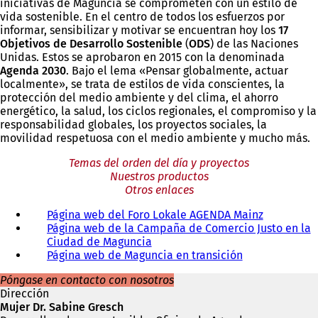
iniciativas de Maguncia se comprometen con un estilo de
vida sostenible. En el centro de todos los esfuerzos por
informar, sensibilizar y motivar se encuentran hoy los
17
Objetivos de Desarrollo Sostenible
(
ODS
) de las Naciones
Unidas. Estos se aprobaron en 2015 con la denominada
Agenda 2030
. Bajo el lema «Pensar globalmente, actuar
localmente», se trata de estilos de vida conscientes, la
protección del medio ambiente y del clima, el ahorro
energético, la salud, los ciclos regionales, el compromiso y la
responsabilidad globales, los proyectos sociales, la
movilidad respetuosa con el medio ambiente y mucho más.
Temas del orden del día y proyectos
Nuestros productos
Otros enlaces
Página web del Foro Lokale AGENDA Mainz
(
Página web de la Campaña de Comercio Justo en la
S
Ciudad de Maguncia
(
e
Página web de Maguncia en transición
S
(
a
e
S
b
Póngase en contacto con nosotros
a
e
r
Dirección
b
a
e
Mujer Dr. Sabine Gresch
r
b
e