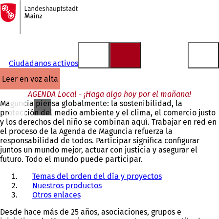
A
la
Saltar al contenido
página
de
inicio
Ciudadanos activos
leer en voz alta
AGENDA Local - ¡Haga algo hoy por el mañana!
Maguncia piensa globalmente: la sostenibilidad, la
protección del medio ambiente y el clima, el comercio justo
y los derechos del niño se combinan aquí. Trabajar en red en
el proceso de la Agenda de Maguncia refuerza la
responsabilidad de todos. Participar significa configurar
juntos un mundo mejor, actuar con justicia y asegurar el
futuro. Todo el mundo puede participar.
Temas del orden del día y proyectos
Nuestros productos
Otros enlaces
Desde hace más de 25 años, asociaciones, grupos e