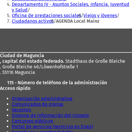
e
e
n
Departamento IV - Asuntos Sociales, Infancia, Juventud
e
n
u
y Salud
n
u
e
Oficina de prestaciones sociales
Viejos y jóvenes
u
n
v
Ciudadanos activos
AGENDA Local Mainz
n
a
a
a
n
p
Zona
n
u
e
de
u
e
s
e
v
los
t
v
a
a
Ciudad de Maguncia
pies
a
p
ñ
, capital del estado federado.
Stadthaus de Große Bleiche
p
e
a
. Große Bleiche 46/Löwenhofstraße 1
e
s
)
. 55116 Maguncia
s
t
t
a
115 - Número de teléfono de la administración
a
ñ
Acceso rápido
ñ
a
a
)
Organización administrativa
)
Comunicados de prensa
Vacantes
Sistema de información del Consejo
Concursos públicos
Portal de servicios (servicios en línea)