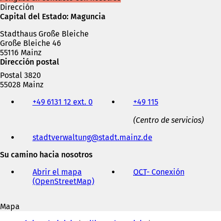
Dirección
Capital del Estado: Maguncia
Stadthaus Große Bleiche
Große Bleiche 46
55116 Mainz
Dirección postal
Postal 3820
55028 Mainz
Teléfono,
+49 6131 12 ext. 0
+49 115
fax
y
(Centro de servicios)
dirección
de
stadtverwaltung
stadt.mainz
de
correo
electrónico
Su camino hacia nosotros
Abrir el mapa
OCT
- Conexión
(
(OpenStreetMap)
(
S
S
e
e
a
Mapa
a
b
Estás
b
r