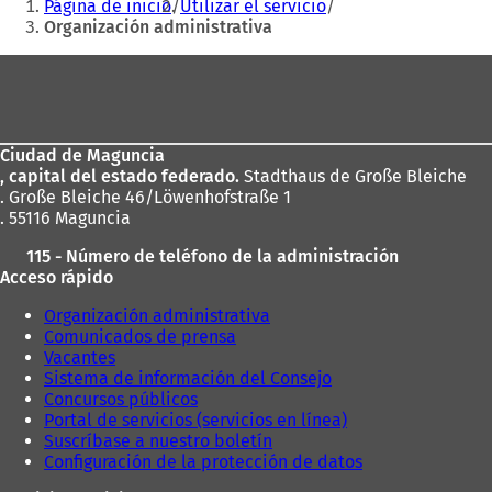
Página de inicio
Utilizar el servicio
r
e
aquí:
Organización administrativa
e
e
e
n
Zona
n
u
de
u
n
n
a
los
a
n
Ciudad de Maguncia
pies
n
u
, capital del estado federado.
Stadthaus de Große Bleiche
u
e
. Große Bleiche 46/Löwenhofstraße 1
e
v
. 55116 Maguncia
v
a
a
p
115 - Número de teléfono de la administración
p
e
Acceso rápido
e
s
s
t
Organización administrativa
t
a
Comunicados de prensa
a
ñ
Vacantes
ñ
a
Sistema de información del Consejo
a
)
Concursos públicos
)
Portal de servicios (servicios en línea)
Suscríbase a nuestro boletín
Configuración de la protección de datos