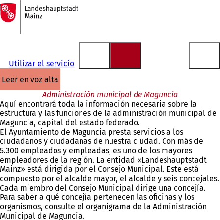
A
la
Saltar al contenido
página
de
inicio
Utilizar el servicio
leer en voz alta
Administración municipal de Maguncia
Aquí encontrará toda la información necesaria sobre la
estructura y las funciones de la administración municipal de
Maguncia, capital del estado federado.
El Ayuntamiento de Maguncia presta servicios a los
ciudadanos y ciudadanas de nuestra ciudad. Con más de
5.300 empleados y empleadas, es uno de los mayores
empleadores de la región. La entidad «Landeshauptstadt
Mainz» está dirigida por el Consejo Municipal. Este está
compuesto por el alcalde mayor, el alcalde y seis concejales.
Cada miembro del Consejo Municipal dirige una concejía.
Para saber a qué concejía pertenecen las oficinas y los
organismos, consulte el organigrama de la Administración
Municipal de Maguncia.