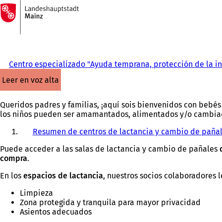
A
la
Saltar al contenido
página
de
inicio
Centro especializado "Ayuda temprana, protección de la in
leer en voz alta
Queridos padres y familias, ¡aquí sois bienvenidos con bebé
los niños pueden ser amamantados, alimentados y/o cambia
Resumen de centros de lactancia y cambio de paña
Puede acceder a las salas de lactancia y cambio de pañales
compra
.
En los
espacios de lactancia
, nuestros socios colaboradores l
Limpieza
Zona protegida y tranquila para mayor privacidad
Asientos adecuados