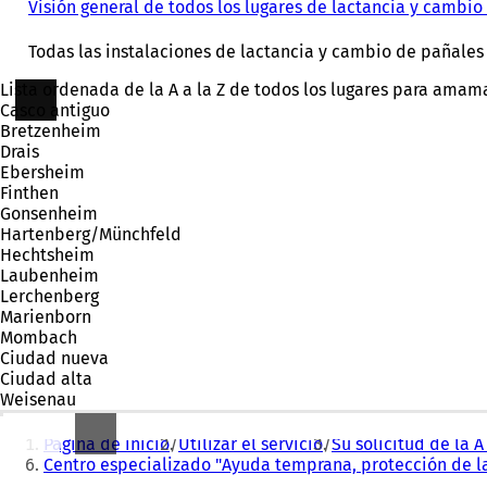
Visión general de todos los lugares de lactancia y cambi
Todas las instalaciones de lactancia y cambio de pañales 
Lista ordenada de la A a la Z de todos los lugares para ama
Casco antiguo
Bretzenheim
Drais
Ebersheim
Finthen
Gonsenheim
Hartenberg/Münchfeld
Hechtsheim
Laubenheim
Lerchenberg
Marienborn
Mombach
Ciudad nueva
Ciudad alta
Weisenau
Estás
Página de inicio
Utilizar el servicio
Su solicitud de la A 
aquí:
Centro especializado "Ayuda temprana, protección de la