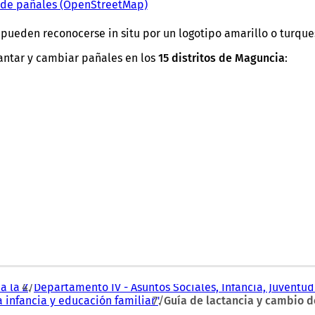
o de pañales (OpenStreetMap)
(
S
e
pueden reconocerse in situ por un logotipo amarillo o turque
a
b
mantar y cambiar pañales en los
15 distritos de Maguncia
:
r
e
e
n
u
n
a
n
u
e
v
a
p
e
s
t
a
a la Z
Departamento IV - Asuntos Sociales, Infancia, Juventud
ñ
 infancia y educación familiar"
Guía de lactancia y cambio 
a