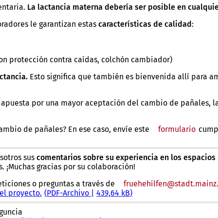
entaria.
La lactancia materna debería ser posible en cualquie
oradores le garantizan estas
características de calidad
:
n protección contra caídas, colchón cambiador)
ctancia.
Esto significa que también es bienvenida allí para 
a, apuesta por una mayor aceptación del cambio de pañales, l
 cambio de pañales? En ese caso, envíe este
formulario
(Se
cumpl
abre
en
una
sotros sus
comentarios sobre su experiencia en los espacios
nueva
. ¡Muchas gracias por su colaboración!
pesta
ticiones o preguntas a través de
fruehehilfen
stadt.mainz
el proyecto.
PDF
-Archivo
439,64 kB
guncia