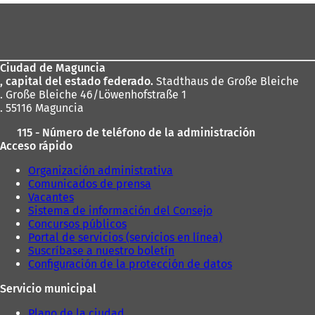
Zona
de
los
Ciudad de Maguncia
pies
, capital del estado federado.
Stadthaus de Große Bleiche
. Große Bleiche 46/Löwenhofstraße 1
. 55116 Maguncia
115 - Número de teléfono de la administración
Acceso rápido
Organización administrativa
Comunicados de prensa
Vacantes
Sistema de información del Consejo
Concursos públicos
Portal de servicios (servicios en línea)
Suscríbase a nuestro boletín
Configuración de la protección de datos
Servicio municipal
Plano de la ciudad