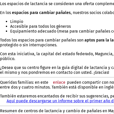
Los espacios de lactancia se consideran una oferta complem
En los
espacios para cambiar pañales
, nuestros socios colab
Limpio
Accesible para todos los géneros
Equipamiento adecuado (mesa para cambiar pañales co
Todos los espacios para cambiar pañales son
aptos para la la
protegido o sin interrupciones.
Con esta iniciativa, la capital del estado federado, Magunci
público.
¿Desea que su centro figure en la guía digital de lactancia y
el mismo y nos pondremos en contacto con usted. ¡Gracias!
Queridas familias: en este
enlace
(Se
pueden compartir con no
entre dos y cuatro minutos. También está disponible en inglés
abre
en
También estaremos encantados de recibir sus sugerencias, pe
una
Aquí puede descargarse un informe sobre el primer año d
nueva
pestaña)
Resumen de centros de lactancia y cambio de pañales en Ma