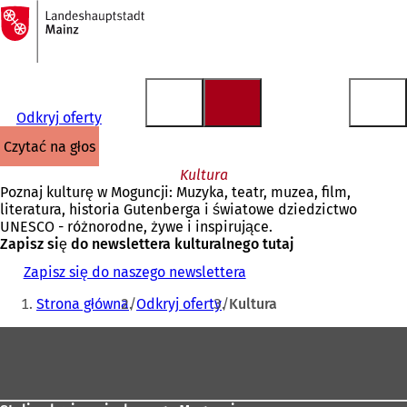
Do
strony
Przejdź do treści
głównej
Odkryj oferty
czytać na głos
Kultura
Poznaj kulturę w Moguncji: Muzyka, teatr, muzea, film,
literatura, historia Gutenberga i światowe dziedzictwo
UNESCO - różnorodne, żywe i inspirujące.
Zapisz się do newslettera kulturalnego tutaj
Zapisz się do naszego newslettera
Jesteś
Strona główna
Odkryj oferty
Kultura
tutaj:
Obszar
stóp