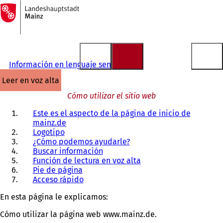
A
la
Saltar al contenido
página
de
inicio
Información en lenguaje sencillo
leer en voz alta
Cómo utilizar el sitio web
Este es el aspecto de la página de inicio de
mainz.de
Logotipo
¿Cómo podemos ayudarle?
Buscar información
Función de lectura en voz alta
Pie de página
Acceso rápido
En esta página le explicamos:
Cómo utilizar la página web www.mainz.de.