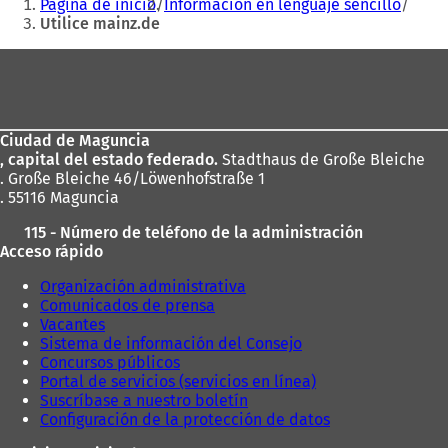
Página de inicio
Información en lenguaje sencillo
aquí:
Utilice mainz.de
Zona
de
los
Ciudad de Maguncia
pies
, capital del estado federado.
Stadthaus de Große Bleiche
. Große Bleiche 46/Löwenhofstraße 1
. 55116 Maguncia
115 - Número de teléfono de la administración
Acceso rápido
Organización administrativa
Comunicados de prensa
Vacantes
Sistema de información del Consejo
Concursos públicos
Portal de servicios (servicios en línea)
Suscríbase a nuestro boletín
Configuración de la protección de datos