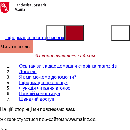
На
головну
Перейти до змісту
сторінку
Інформація простою мовою
читати вголос
Як користуватися сайтом
Ось так виглядає домашня сторінка mainz.de
Логотип
Як ми можемо допомогти?
Інформація про пошук
Функція читання вголос
Нижній колонтитул
Швидкий доступ
На цій сторінці ми пояснюємо вам:
Як користуватися веб-сайтом www.mainz.de.
Але: