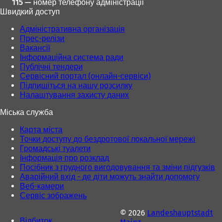
115 — номер телефону адміністрації
Швидкий доступ
Адміністративна організація
Прес-релізи
Вакансії
Інформаційна система ради
Публічні тендери
Сервісний портал (онлайн-сервіси)
Підпишіться на нашу розсилку
Налаштування захисту даних
Міська служба
Карта міста
Точки доступу до бездротової локальної мережі
Громадські туалети
Інформація про розклад
Посібник з грудного вигодовування та зміни підгузків
Аварійний вхід - де діти можуть знайти допомогу
Веб-камери
Сервіс зображень
© 2026
Landeshauptstadt
Відбиток