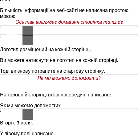
Більшість інформації на веб-сайті не написана простою
мовою.
Ось так виглядає домашня сторінка mainz.de
Логотип
У верхньому лівому куті сторінки знаходиться наш логотип:
Логотип розміщений на кожній сторінці.
Ви можете натиснути на логотип на кожній сторінці.
Тоді ви знову потрапите на стартову сторінку.
Як ми можемо допомогти?
На головній сторінці вгорі посередині написано:
Як ми можемо допомогти?
Тож ви можете шукати пропозиції:
Вгорі є
3 поля
.
У
лівому
полі написано: