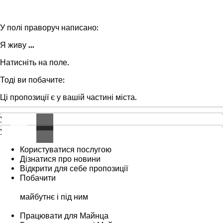
У полі
праворуч
написано:
Я живу …
Натисніть на поле.
Тоді ви побачите:
Ці пропозиції є у вашій частині міста.
У верхній частині стартової сторінки знаходиться панель.
У смузі містяться такі слова:
Користуватися послугою
Дізнатися про новини
Відкрити для себе пропозиції
Побачити
майбутнє і під ним
Працювати для Майнца