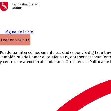
A
la
Saltar al contenido
página
de
inicio
Página de inicio
leer en voz alta
Puede tramitar cómodamente sus dudas por vía digital a trav
También puede llamar al teléfono 115, obtener asesoramiento 
y centros de atención al ciudadano. Otros temas: Política de 