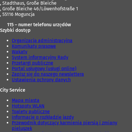
,
Stadthaus, Große Bleiche
, Große Bleiche 46/Löwenhofstraße 1
, 55116 Moguncja
115 – numer telefonu urzędów
Szybki dostęp
Organizacja administracyjna
Komunikaty prasowe
Wakaty
System informacyjny Rady
Przetargi publiczne
Portal usługowy (usługi online)
Zapisz się do naszego newslettera
Ustawienia ochrony danych
City Service
Mapa miasta
Hotspoty WLAN
Toalety publiczne
Informacje o rozkładzie jazdy
Przewodnik dotyczący karmienia piersią i zmiany
pieluszek