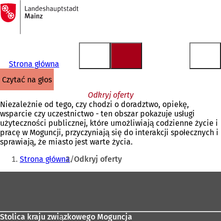
Do
strony
Przejdź do treści
głównej
Strona główna
czytać na głos
Odkryj oferty
Niezależnie od tego, czy chodzi o doradztwo, opiekę,
wsparcie czy uczestnictwo - ten obszar pokazuje usługi
użyteczności publicznej, które umożliwiają codzienne życie i
pracę w Moguncji, przyczyniają się do interakcji społecznych i
sprawiają, że miasto jest warte życia.
Jesteś
Strona główna
Odkryj oferty
tutaj:
Obszar
stóp
Stolica kraju związkowego Moguncja