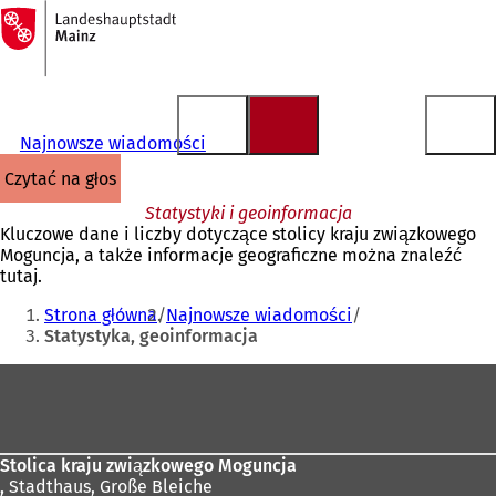
Do
strony
Przejdź do treści
głównej
Najnowsze wiadomości
czytać na głos
Statystyki i geoinformacja
Kluczowe dane i liczby dotyczące stolicy kraju związkowego
Moguncja, a także informacje geograficzne można znaleźć
tutaj.
Jesteś
Strona główna
Najnowsze wiadomości
tutaj:
Statystyka, geoinformacja
Obszar
stóp
Stolica kraju związkowego Moguncja
,
Stadthaus, Große Bleiche