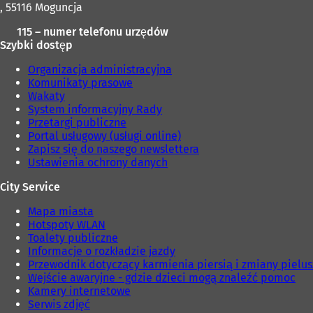
, 55116 Moguncja
115 – numer telefonu urzędów
Szybki dostęp
Organizacja administracyjna
Komunikaty prasowe
Wakaty
System informacyjny Rady
Przetargi publiczne
Portal usługowy (usługi online)
Zapisz się do naszego newslettera
Ustawienia ochrony danych
City Service
Mapa miasta
Hotspoty WLAN
Toalety publiczne
Informacje o rozkładzie jazdy
Przewodnik dotyczący karmienia piersią i zmiany pielu
Wejście awaryjne - gdzie dzieci mogą znaleźć pomoc
Kamery internetowe
Serwis zdjęć