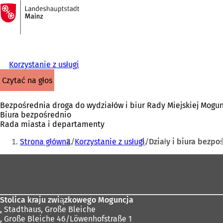
Do
strony
Przejdź do treści
głównej
Korzystanie z usługi
czytać na głos
Bezpośrednia droga do wydziałów i biur Rady Miejskiej Mogun
Biura bezpośrednio
Rada miasta i departamenty
Jesteś
Strona główna
Korzystanie z usługi
Działy i biura bezpo
tutaj:
Obszar
stóp
Stolica kraju związkowego Moguncja
,
Stadthaus, Große Bleiche
, Große Bleiche 46/Löwenhofstraße 1