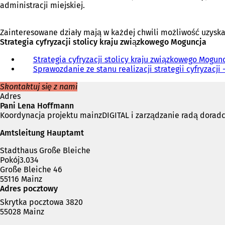
administracji miejskiej.
Zainteresowane działy mają w każdej chwili możliwość uzysk
Strategia cyfryzacji stolicy kraju związkowego Moguncja
Strategia cyfryzacji stolicy kraju związkowego Mogun
Sprawozdanie ze stanu realizacji strategii cyfryzacji 
Skontaktuj się z nami
Adres
Pani Lena Hoffmann
Koordynacja projektu mainzDIGITAL i zarządzanie radą doradcz
Amtsleitung Hauptamt
Stadthaus Große Bleiche
Pokój3.034
Große Bleiche 46
55116 Mainz
Adres pocztowy
Skrytka pocztowa 3820
55028 Mainz
Telefon,