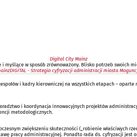
Digital City Mainz
e i myślące w sposób zrównoważony. Blisko potrzeb swoich m
ainzDIGITAL - Strategia cyfryzacji administracji miasta Mogunc
ymaga nowych form współpracy.
zespołów i kadry kierowniczej na wszystkich etapach – oparte
i doradztwo i koordynacja innowacyjnych projektów administr
encji metodologicznych.
czesnym zwiększeniu skuteczności („robienie właściwych rzeczy
wę pracy administracyjnej. Ponadto rada ds. cyfryzacji jest 