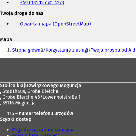
+49 6131 12 ext. 4273
faks
i
Twoja droga do nas
adres
e-
Otwarta mapa (OpenStreetMap)
(
mail
O
t
Mapa
w
Jesteś
i
Strona główna
Korzystanie z usługi
Twoja prośba od A d
e
tutaj:
r
Obszar
a
stóp
s
i
ę
Stolica kraju związkowego Moguncja
w
,
Stadthaus, Große Bleiche
n
, Große Bleiche 46/Löwenhofstraße 1
o
, 55116 Moguncja
w
e
115 – numer telefonu urzędów
j
Szybki dostęp
k
a
Organizacja administracyjna
r
Komunikaty prasowe