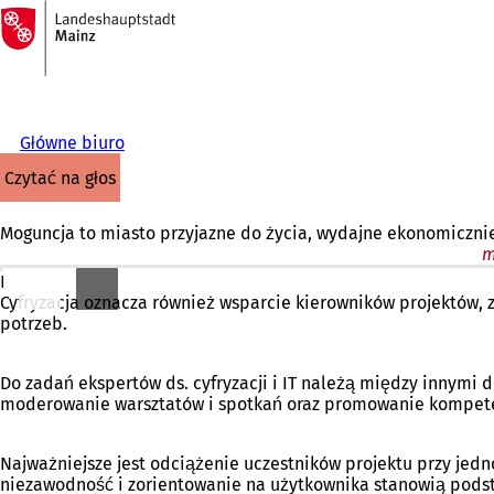
Do
strony
Przejdź do treści
głównej
Główne biuro
czytać na głos
Moguncja to miasto przyjazne do życia, wydajne ekonomiczni
m
Rosnąca złożoność współczesnych administracji miejskich w
Cyfryzacja oznacza również wsparcie kierowników projektów, 
potrzeb.
Do zadań ekspertów ds. cyfryzacji i IT należą między innym
moderowanie warsztatów i spotkań oraz promowanie kompet
Najważniejsze jest odciążenie uczestników projektu przy jedno
niezawodność i zorientowanie na użytkownika stanowią podsta