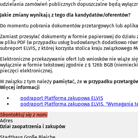
s
w
a
i
ę
udzielania zamówień publicznych dopuszczalne będą wyłącznie
i
n
s
ę
w
ę
o
i
w
n
Jakie zmiany wynikają z tego dla kandydatów/oferentów?
w
w
ę
n
o
Do momentu pobrania dokumentów przetargowych lub aplikacy
n
e
w
o
w
o
j
n
w
e
Zamiast przesyłać dokumenty w formie papierowej do działu 
w
k
o
e
j
w pliku PDF (w przypadku usług budowlanych dodatkowo równi
e
a
w
j
k
subreport ELVIS, z której korzysta stolica kraju związkowego Mo
j
r
e
k
a
k
c
j
a
r
Elektroniczne przekazywanie ofert lub wniosków nie wiąże s
a
i
k
r
c
wyłącznie w formie tekstowej zgodnie z § 126b BGB (niemieck
r
e
a
c
i
pieczęci elektronicznej.
c
)
r
i
e
i
c
e
)
W związku z tym należy
pamiętać
, że
w przypadku przetargó
e
i
)
Więcej informacji
)
e
)
podraport Platforma zakupowa ELVIS
(
podraport Platforma zakupowa ELVIS, "Wymagania t
O
t
Skontaktuj się z nami
w
Adres
i
Dział zaopatrzenia i zakupów
e
r
Stadthaus Große Bleiche