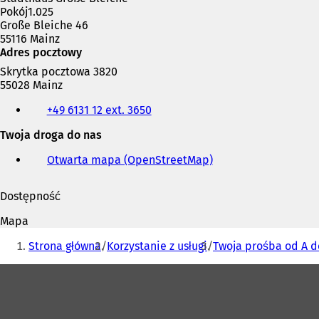
a
Pokój1.025
s
Große Bleiche 46
i
55116 Mainz
ę
Adres pocztowy
w
n
Skrytka pocztowa 3820
o
55028 Mainz
w
Telefon,
+49 6131 12 ext. 3650
e
faks
j
i
Twoja droga do nas
k
adres
a
e-
Otwarta mapa (OpenStreetMap)
(
r
mail
O
c
t
i
Dostępność
w
e
i
)
Mapa
e
Jesteś
r
Strona główna
Korzystanie z usługi
Twoja prośba od A d
tutaj:
a
s
Obszar
i
stóp
ę
w