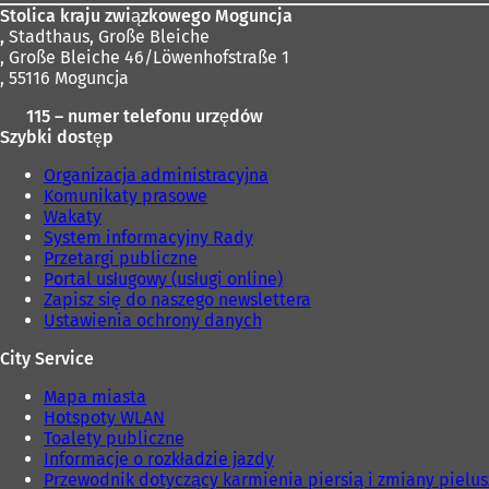
n
Stolica kraju związkowego Moguncja
o
,
Stadthaus, Große Bleiche
w
, Große Bleiche 46/Löwenhofstraße 1
e
, 55116 Moguncja
j
k
115 – numer telefonu urzędów
a
Szybki dostęp
r
c
Organizacja administracyjna
i
Komunikaty prasowe
e
Wakaty
)
System informacyjny Rady
Przetargi publiczne
Portal usługowy (usługi online)
Zapisz się do naszego newslettera
Ustawienia ochrony danych
City Service
Mapa miasta
Hotspoty WLAN
Toalety publiczne
Informacje o rozkładzie jazdy
Przewodnik dotyczący karmienia piersią i zmiany pielu