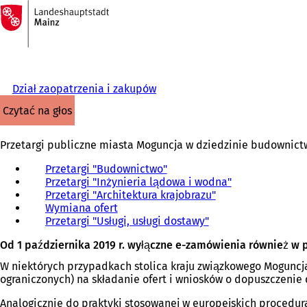
Do
strony
Przejdź do treści
głównej
Dział zaopatrzenia i zakupów
czytać na głos
Przetargi publiczne miasta Moguncja w dziedzinie budownictwa,
Przetargi "Budownictwo"
(
Przetargi "Inżynieria lądowa i wodna"
O
(
Przetargi "Architektura krajobrazu"
t
(
O
Wymiana ofert
(
w
O
t
Przetargi "Usługi, usługi dostawy"
O
i
(
t
w
t
e
O
w
i
Od 1 października 2019 r. wyłączne e-zamówienia również w
w
r
t
i
e
i
a
w
e
r
W niektórych przypadkach stolica kraju związkowego Moguncj
e
s
i
r
a
ograniczonych) na składanie ofert i wniosków o dopuszczenie d
r
i
e
a
s
a
ę
r
s
i
Analogicznie do praktyki stosowanej w europejskich procedur