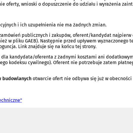
 oferty, wnioski o dopuszczenie do udziału i wyrażenia zain
jnych i ich uzupełnienia nie ma żadnych zmian.
zamówień publicznych i zakupów, oferent/kandydat najpierw 
eż w pliku GAEB). Następnie przed upływem wyznaczonego ter
guncja. Link znajduje się na końcu tej strony.
ię dla kandydata/oferenta z żadnymi kosztami ani dodatkowy
iego kodeksu cywilnego). Oferent nie potrzebuje zatem płatne
w budowlanych
otwarcie ofert nie odbywa się już w obecności
echniczne"
(
O
t
w
i
e