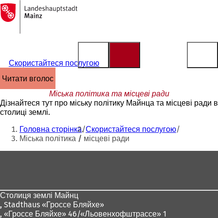
На
головну
Перейти до змісту
сторінку
Скористайтеся послугою
читати вголос
Міська політика та місцеві ради
Дізнайтеся тут про міську політику Майнца та місцеві ради в
столиці землі.
Ти
Головна сторінка
Скористайтеся послугою
тут:
Міська політика / місцеві ради
Зона
для
ніг
Столиця землі Майнц
,
Stadthaus «Гроссе Бляйхе»
, «Гроссе Бляйхе» 46/«Льовенхофштрассе» 1