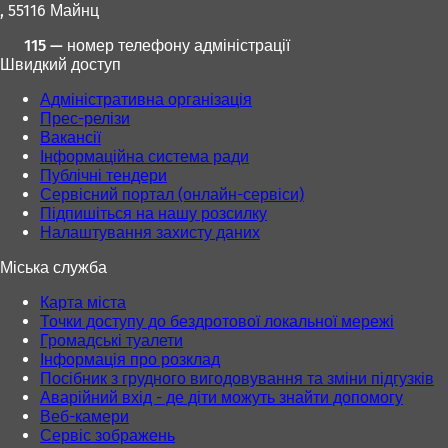
, 55116 Майнц
115 — номер телефону адміністрації
Швидкий доступ
Адміністративна організація
Прес-релізи
Вакансії
Інформаційна система ради
Публічні тендери
Сервісний портал (онлайн-сервіси)
Підпишіться на нашу розсилку
Налаштування захисту даних
Міська служба
Карта міста
Точки доступу до бездротової локальної мережі
Громадські туалети
Інформація про розклад
Посібник з грудного вигодовування та зміни підгузків
Аварійний вхід - де діти можуть знайти допомогу
Веб-камери
Сервіс зображень