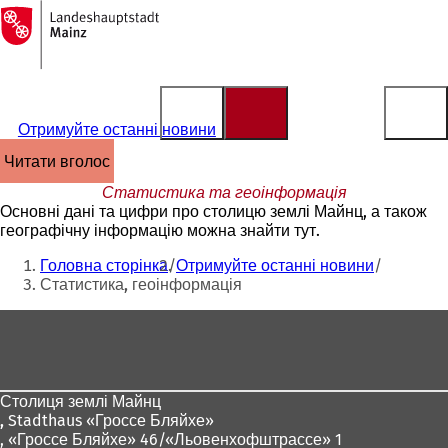
На
головну
Перейти до змісту
сторінку
Отримуйте останні новини
читати вголос
Статистика та геоінформація
Основні дані та цифри про столицю землі Майнц, а також
географічну інформацію можна знайти тут.
Ти
Головна сторінка
Отримуйте останні новини
тут:
Статистика, геоінформація
Зона
для
ніг
Столиця землі Майнц
,
Stadthaus «Гроссе Бляйхе»
, «Гроссе Бляйхе» 46/«Льовенхофштрассе» 1