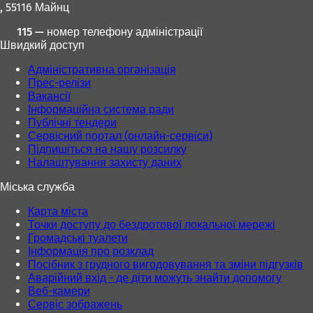
, 55116 Майнц
115 — номер телефону адміністрації
Швидкий доступ
Адміністративна організація
Прес-релізи
Вакансії
Інформаційна система ради
Публічні тендери
Сервісний портал (онлайн-сервіси)
Підпишіться на нашу розсилку
Налаштування захисту даних
Міська служба
Карта міста
Точки доступу до бездротової локальної мережі
Громадські туалети
Інформація про розклад
Посібник з грудного вигодовування та зміни підгузків
Аварійний вхід - де діти можуть знайти допомогу
Веб-камери
Сервіс зображень