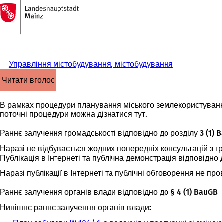
На
головну
Перейти до змісту
сторінку
Управління містобудування, містобудування
читати вголос
В рамках процедури планування міського землекористуванн
поточні процедури можна дізнатися тут.
Раннє залучення громадськості відповідно до розділу 3 (1) 
Наразі не відбувається жодних попередніх консультацій з г
Публікація в Інтернеті та публічна демонстрація відповідно 
Наразі публікації в Інтернеті та публічні обговорення не пр
Раннє залучення органів влади відповідно до § 4 (1) BauGB
Нинішнє раннє залучення органів влади: