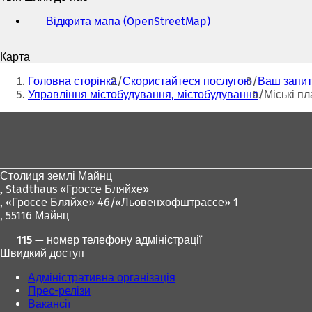
адреса
електронної
Відкрита мапа (OpenStreetMap)
(
пошти
В
і
Карта
д
Ти
к
Головна сторінка
Скористайтеся послугою
Ваш запит
р
тут:
Управління містобудування, містобудування
Міські п
и
в
Зона
а
для
є
т
ніг
ь
Столиця землі Майнц
с
,
Stadthaus «Гроссе Бляйхе»
я
, «Гроссе Бляйхе» 46/«Льовенхофштрассе» 1
в
, 55116 Майнц
н
о
115 — номер телефону адміністрації
в
Швидкий доступ
і
й
Адміністративна організація
в
Прес-релізи
к
Вакансії