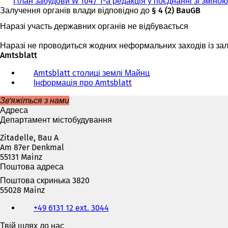
План забудови W 104/ 1-а редакція у поєднанні зі змін
Залучення органів влади відповідно до § 4 (2) BauGB
Наразі участь державних органів не відбувається
Наразі не проводиться жодних неформальних заходів із за
Amtsblatt
Amtsblatt столиці землі Майнц
Інформація про Amtsblatt
Зв'яжіться з нами
Адреса
Департамент містобудування
Zitadelle, Bau A
Am 87er Denkmal
55131 Mainz
Поштова адреса
Поштова скринька 3820
55028 Mainz
Телефон,
+49 6131 12 ext. 3044
факс
та
Твій шлях до нас