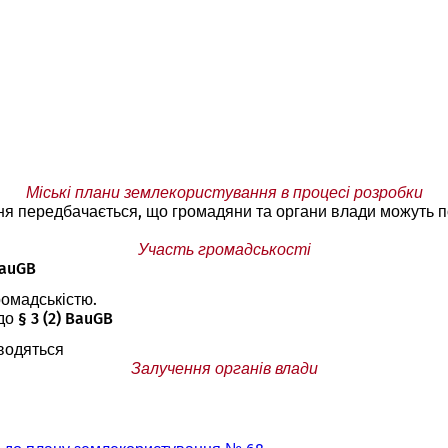
Міські плани землекористування в процесі розробки
я передбачається, що громадяни та органи влади можуть п
Участь громадськості
BauGB
ромадськістю.
до § 3 (2) BauGB
оводяться
Залучення органів влади