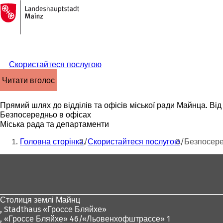
На
головну
Перейти до змісту
сторінку
Скористайтеся послугою
читати вголос
Прямий шлях до відділів та офісів міської ради Майнца. Від 
Безпосередньо в офісах
Міська рада та департаменти
Ти
Головна сторінка
Скористайтеся послугою
Безпосере
тут:
Зона
для
ніг
Столиця землі Майнц
,
Stadthaus «Гроссе Бляйхе»
, «Гроссе Бляйхе» 46/«Льовенхофштрассе» 1