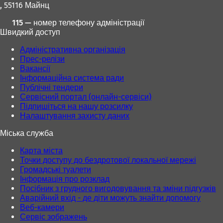
, 55116 Майнц
115 — номер телефону адміністрації
Швидкий доступ
Адміністративна організація
Прес-релізи
Вакансії
Інформаційна система ради
Публічні тендери
Сервісний портал (онлайн-сервіси)
Підпишіться на нашу розсилку
Налаштування захисту даних
Міська служба
Карта міста
Точки доступу до бездротової локальної мережі
Громадські туалети
Інформація про розклад
Посібник з грудного вигодовування та зміни підгузків
Аварійний вхід - де діти можуть знайти допомогу
Веб-камери
Сервіс зображень