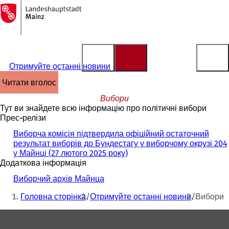
На
головну
Перейти до змісту
сторінку
Отримуйте останні новини
читати вголос
Вибори
Тут ви знайдете всю інформацію про політичні вибори
Прес-релізи
Виборча комісія підтвердила офіційний остаточний
результат виборів до Бундестагу у виборчому окрузі 204
у Майнці (27 лютого 2025 року)
Додаткова інформація
Виборчий архів Майнца
Ти
Головна сторінка
Отримуйте останні новини
Вибори
тут:
Зона