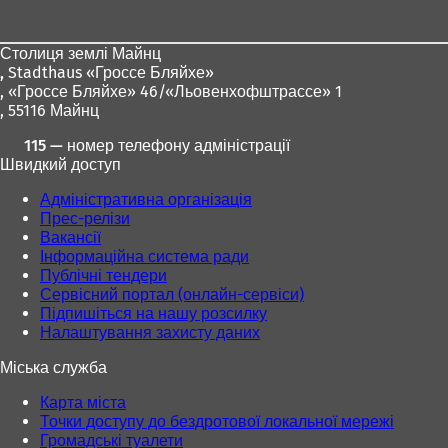
для
ніг
Столиця землі Майнц
,
Stadthaus «Гроссе Бляйхе»
, «Гроссе Бляйхе» 46/«Льовенхофштрассе» 1
, 55116 Майнц
115 — номер телефону адміністрації
Швидкий доступ
Адміністративна організація
Прес-релізи
Вакансії
Інформаційна система ради
Публічні тендери
Сервісний портал (онлайн-сервіси)
Підпишіться на нашу розсилку
Налаштування захисту даних
Міська служба
Карта міста
Точки доступу до бездротової локальної мережі
Громадські туалети