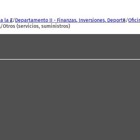
a la Z
Departamento II - Finanzas, Inversiones, Deporte
Ofici
s
Otros (servicios, suministros)