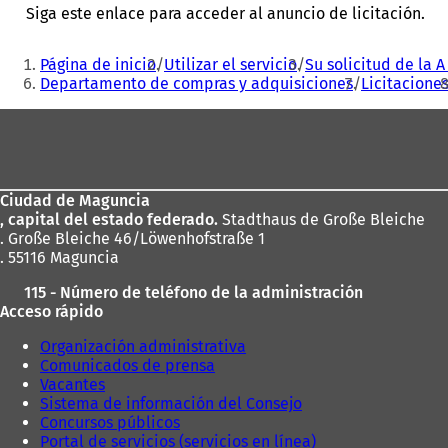
e
Siga este enlace para acceder al anuncio de licitación.
a
b
Estás
Página de inicio
Utilizar el servicio
Su solicitud de la A 
r
aquí:
Departamento de compras y adquisiciones
Licitacione
e
e
Zona
n
u
de
n
los
a
n
Ciudad de Maguncia
pies
u
, capital del estado federado.
Stadthaus de Große Bleiche
e
. Große Bleiche 46/Löwenhofstraße 1
v
. 55116 Maguncia
a
115 - Número de teléfono de la administración
p
Acceso rápido
e
s
Organización administrativa
t
Comunicados de prensa
a
Vacantes
ñ
Sistema de información del Consejo
a
Concursos públicos
)
Portal de servicios (servicios en línea)