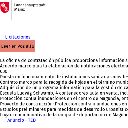
A
la
Saltar al contenido
página
de
inicio
Licitaciones
leer en voz alta
La oficina de contratación pública proporciona información so
Acuerdo marco para la elaboración de notificaciones electora
030
Puesta en funcionamiento de instalaciones sanitarias móviles
Contrato marco para la recogida de hojas en el término munic
Adquisición de un programa informático para la gestión de c
Escuela Ludwig-Schwamb, 4 contenedores-aula en venta, incl
Protección contra inundaciones en el centro de Maguncia, entre
Proyecto de construcción: Protección contra inundaciones en M
Estudios preliminares para medidas de desarrollo urbanístico
Lugar conmemorativo de la rampa de deportación de Maguncia,
Anuncio - TED
(
S