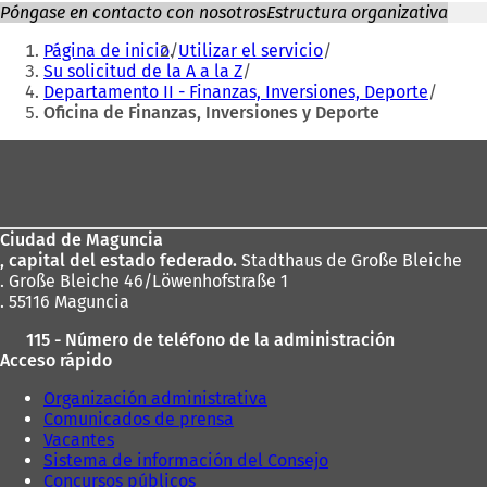
Póngase en contacto con nosotros
Estructura organizativa
Estás
Página de inicio
Utilizar el servicio
aquí:
Su solicitud de la A a la Z
Departamento II - Finanzas, Inversiones, Deporte
Oficina de Finanzas, Inversiones y Deporte
Zona
de
los
Ciudad de Maguncia
pies
, capital del estado federado.
Stadthaus de Große Bleiche
. Große Bleiche 46/Löwenhofstraße 1
. 55116 Maguncia
115 - Número de teléfono de la administración
Acceso rápido
Organización administrativa
Comunicados de prensa
Vacantes
Sistema de información del Consejo
Concursos públicos