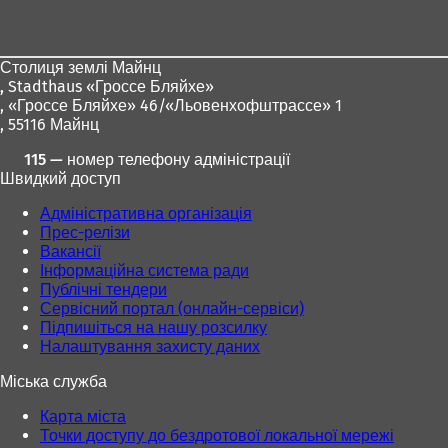
для
ніг
Столиця землі Майнц
,
Stadthaus «Гроссе Бляйхе»
, «Гроссе Бляйхе» 46/«Льовенхофштрассе» 1
, 55116 Майнц
115 — номер телефону адміністрації
Швидкий доступ
Адміністративна організація
Прес-релізи
Вакансії
Інформаційна система ради
Публічні тендери
Сервісний портал (онлайн-сервіси)
Підпишіться на нашу розсилку
Налаштування захисту даних
Міська служба
Карта міста
Точки доступу до бездротової локальної мережі