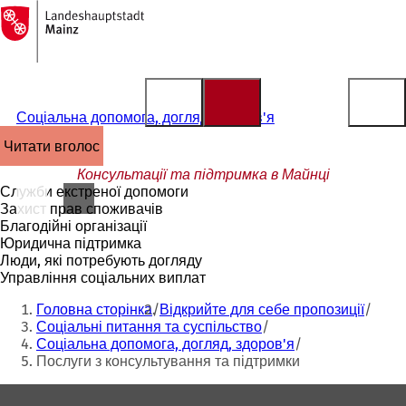
На
головну
Перейти до змісту
сторінку
Соціальна допомога, догляд, здоров'я
читати вголос
Консультації та підтримка в Майнці
Служби екстреної допомоги
Захист прав споживачів
Благодійні організації
Юридична підтримка
Люди, які потребують догляду
Управління соціальних виплат
Ти
Головна сторінка
Відкрийте для себе пропозиції
тут:
Соціальні питання та суспільство
Соціальна допомога, догляд, здоров'я
Послуги з консультування та підтримки
Зона