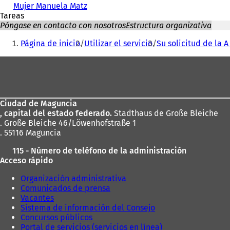
Mujer Manuela Matz
Tareas
Póngase en contacto con nosotros
Estructura organizativa
Estás
Página de inicio
Utilizar el servicio
Su solicitud de la A 
aquí:
Zona
de
los
Ciudad de Maguncia
pies
, capital del estado federado.
Stadthaus de Große Bleiche
. Große Bleiche 46/Löwenhofstraße 1
. 55116 Maguncia
115 - Número de teléfono de la administración
Acceso rápido
Organización administrativa
Comunicados de prensa
Vacantes
Sistema de información del Consejo
Concursos públicos
Portal de servicios (servicios en línea)