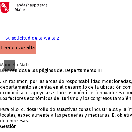
A
la
Saltar al contenido
página
de
inicio
Su solicitud de la A a la Z
leer en voz alta
Manuela Matz
Bienvenidos a las páginas del Departamento III
. En resumen, por las áreas de responsabilidad mencionadas,
departamento se centra en el desarrollo de la ubicación como
económica, el apoyo a sectores económicos innovadores como 
Los factores económicos del turismo y los congresos también
Para ello, el desarrollo de atractivas zonas industriales y 
locales, especialmente a las pequeñas y medianas. El objeti
de empresas.
Gestión