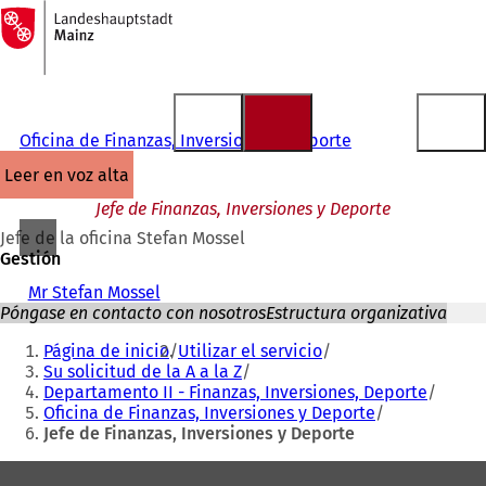
A
la
Saltar al contenido
página
de
inicio
Oficina de Finanzas, Inversiones y Deporte
leer en voz alta
Jefe de Finanzas, Inversiones y Deporte
Jefe de la oficina Stefan Mossel
Gestión
Mr Stefan Mossel
Póngase en contacto con nosotros
Estructura organizativa
Estás
Página de inicio
Utilizar el servicio
aquí:
Su solicitud de la A a la Z
Departamento II - Finanzas, Inversiones, Deporte
Oficina de Finanzas, Inversiones y Deporte
Jefe de Finanzas, Inversiones y Deporte
Zona