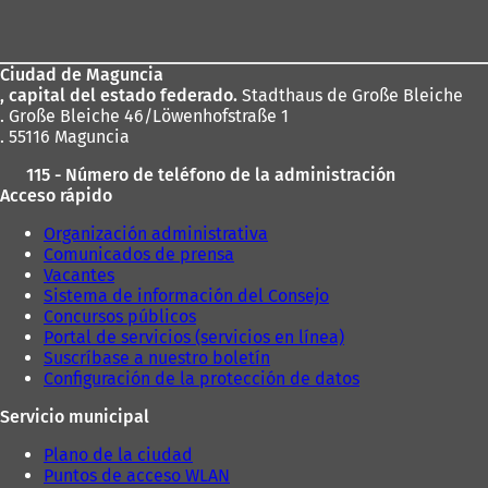
de
los
Ciudad de Maguncia
pies
, capital del estado federado.
Stadthaus de Große Bleiche
. Große Bleiche 46/Löwenhofstraße 1
. 55116 Maguncia
115 - Número de teléfono de la administración
Acceso rápido
Organización administrativa
Comunicados de prensa
Vacantes
Sistema de información del Consejo
Concursos públicos
Portal de servicios (servicios en línea)
Suscríbase a nuestro boletín
Configuración de la protección de datos
Servicio municipal
Plano de la ciudad
Puntos de acceso WLAN