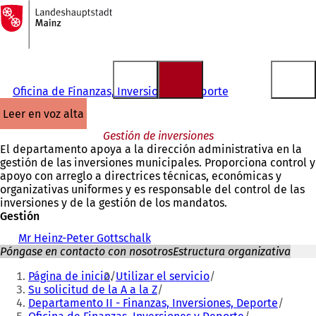
A
la
Saltar al contenido
página
de
inicio
Oficina de Finanzas, Inversiones y Deporte
leer en voz alta
Gestión de inversiones
El departamento apoya a la dirección administrativa en la
gestión de las inversiones municipales. Proporciona control y
apoyo con arreglo a directrices técnicas, económicas y
organizativas uniformes y es responsable del control de las
inversiones y de la gestión de los mandatos.
Gestión
Mr Heinz-Peter Gottschalk
Póngase en contacto con nosotros
Estructura organizativa
Estás
Página de inicio
Utilizar el servicio
aquí:
Su solicitud de la A a la Z
Departamento II - Finanzas, Inversiones, Deporte