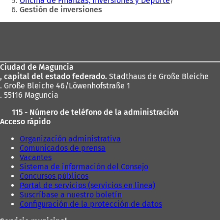
Oficina de Finanzas, Inversiones y Deporte
Gestión de inversiones
Zona
de
los
Ciudad de Maguncia
pies
, capital del estado federado.
Stadthaus de Große Bleiche
. Große Bleiche 46/Löwenhofstraße 1
. 55116 Maguncia
115 - Número de teléfono de la administración
Acceso rápido
Organización administrativa
Comunicados de prensa
Vacantes
Sistema de información del Consejo
Concursos públicos
Portal de servicios (servicios en línea)
Suscríbase a nuestro boletín
Configuración de la protección de datos