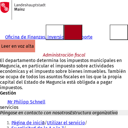
A
la
Saltar al contenido
página
de
inicio
Oficina de Finanzas, Inversiones y Deporte
leer en voz alta
Administración fiscal
El departamento determina los impuestos municipales en
Maguncia, en particular el impuesto sobre actividades
económicas y el impuesto sobre bienes inmuebles. También
se ocupa de todos los asuntos fiscales en los que la propia
capital del Estado de Maguncia está obligada a pagar
impuestos.
Gestión
Mr Philipp Schnell
servicios
Póngase en contacto con nosotros
Estructura organizativa
Estás
Página de inicio
Utilizar el servicio
aquí: