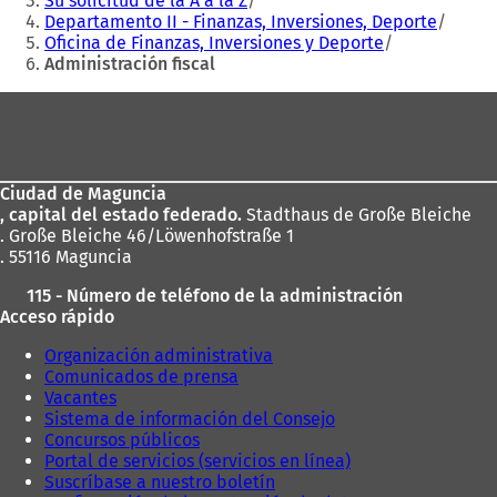
Su solicitud de la A a la Z
Departamento II - Finanzas, Inversiones, Deporte
Oficina de Finanzas, Inversiones y Deporte
Administración fiscal
Zona
de
los
Ciudad de Maguncia
pies
, capital del estado federado.
Stadthaus de Große Bleiche
. Große Bleiche 46/Löwenhofstraße 1
. 55116 Maguncia
115 - Número de teléfono de la administración
Acceso rápido
Organización administrativa
Comunicados de prensa
Vacantes
Sistema de información del Consejo
Concursos públicos
Portal de servicios (servicios en línea)
Suscríbase a nuestro boletín